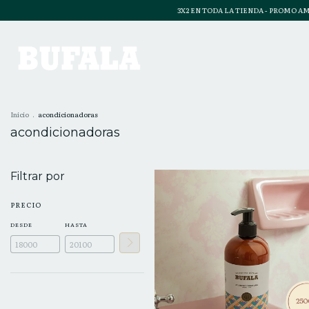
3X2 EN TODA LA TIENDA - PROMO AMIS -
Inicio
.
acondicionadoras
acondicionadoras
Filtrar por
PRECIO
DESDE
HASTA