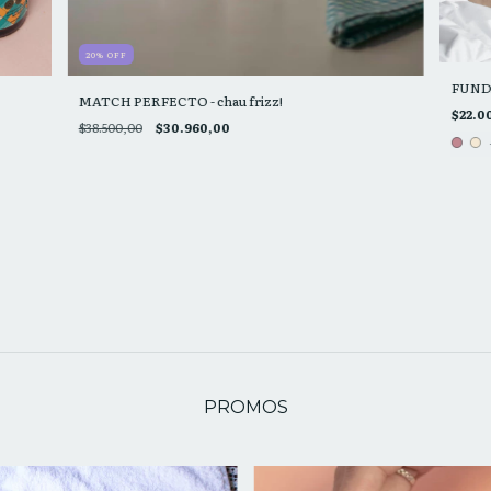
20
%
OFF
FUND
MATCH PERFECTO - chau frizz!
$22.0
$38.500,00
$30.960,00
PROMOS