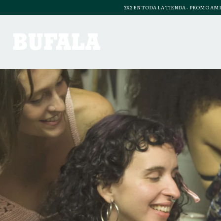
3X2 EN TODA LA TIENDA - PROMO AMIS - 2 Y 3 CUOTAS SIN INTERES