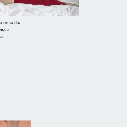
A DE SATÉN
00,00
+3