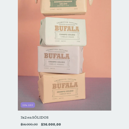
33
%
OFF
3x2 en SÓLIDOS
$54.000,00
$36.000,00