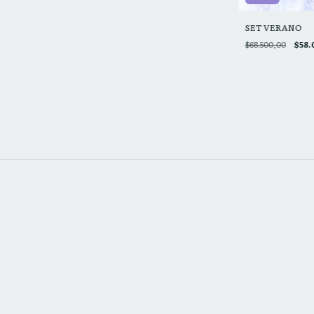
SET VERANO
$68.500,00
$58.