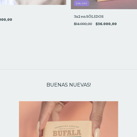
33
%
OFF
3x2 en SÓLIDOS
000,00
$54.000,00
$36.000,00
BUENAS NUEVAS!