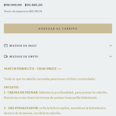
$38.500,00
$30.960,00
Precio sin impuestos
$25.586,78
MEDIOS DE PAGO
MEDIOS DE ENVÍO
MATCH PERFECTO - CHAU FRIZZ.
>>
Todo lo que tu cabello necesita para tener el frizz controlado:
INCLUYE:
1 - CREMA DE PEINAR:
hidrata en profundidad, para peinar tu cabello.
Funciona como leave in/crema de peinar/mascarilla hidratante
2 - GEL FINALIZADOR:
sella la hebra capilar, mantiene la hidratación
dentro de la misma, modela tu cabello.