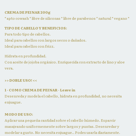
CREMA DE PEINAR 200g
* apto cowash * libre de siliconas * libre de parabenos * natural * vegano *
TIPO DE CABELLO Y BENEFICIOS:
Para todo tipo de cabellos.
Ideal para cabellos con largos secos o dañados.
Ideal para cabellos con frizz.
Hidrata en profundidad.
Con aceite de jojoba orgánico. Enriquecida con extracto de lino y aloe
vera.
>> DOBLE USO! <<
1 - COMO CREMA DE PEINAR - Leave in
Desenreda y modela el cabello, hidrata en profundidad, no necesita
enjuague.
MODO DE USO:
Aplicar una pequeña cantidad sobre el cabello húmedo. Esparcir
masajeando uniformemente sobre largos y puntas. Desenredar y
modelar a gusto. No necesita enjuague.. Podes usarla diariamente.