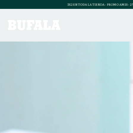
3X2 EN TODA LA TIENDA - PROMO AMIS - 2 Y 3 CUOTAS SIN IN