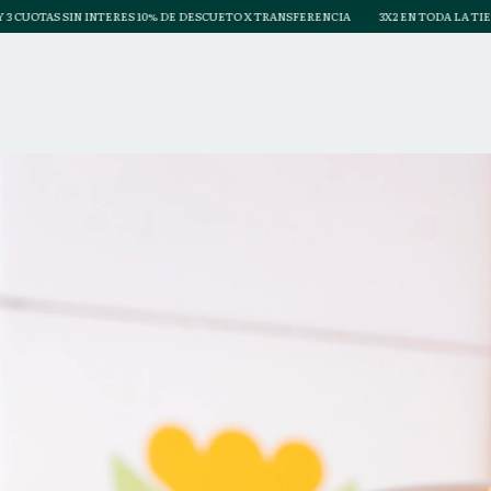
TERES 10% DE DESCUETO X TRANSFERENCIA
3X2 EN TODA LA TIENDA - PROMO AMIS -