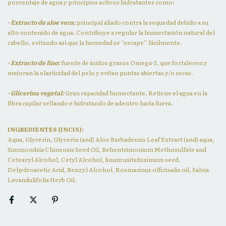
porcentaje de agua y principios activos hidratantes como:
- Extracto de aloe vera:
principal aliado contra la sequedad debido a su
alto contenido de agua. Contribuye a regular la humectación natural del
cabello, evitando así que la humedad se “escape” fácilmente.
- Extracto de lino:
fuente de ácidos grasos Omega-3, que fortalecen y
mejoran la elasticidad del pelo y evitan puntas abiertas y/o secas.
- Glicerina vegetal:
Gran capacidad humectante. Retiene el agua en la
fibra capilar sellando e hidratando de adentro hacia fuera.
INGREDIENTES (INCIS):
Aqua, Glycerin, Glycerin (and) Aloe Barbadensis Leaf Extract (and) aqua,
Simmondsia Chinensis Seed Oil, Behentrimonium Methosulfate and
Cetearyl Alcohol, Cetyl Alcohol, linum usitatissimum seed,
Dehydroacetic Acid, Benzyl Alcohol, Rosmarinus officinalis oil, Salvia
Lavandulifolia Herb Oil.