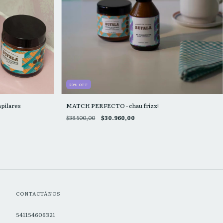
20
%
OFF
pilares
MATCH PERFECTO - chau frizz!
$38.500,00
$30.960,00
CONTACTÁNOS
541154606321