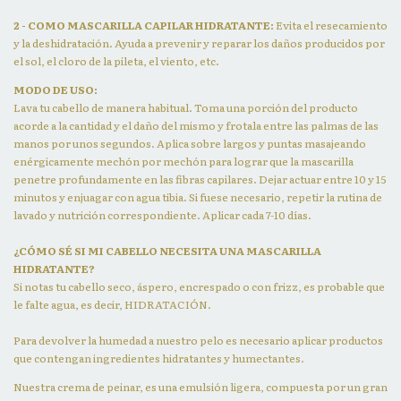
2 - COMO MASCARILLA CAPILAR HIDRATANTE:
Evita el resecamiento
y la deshidratación. Ayuda a prevenir y reparar los daños producidos por
el sol, el cloro de la pileta, el viento, etc.
MODO DE USO:
Lava tu cabello de manera habitual. Toma una porción del producto
acorde a la cantidad y el daño del mismo y frotala entre las palmas de las
manos por unos segundos. Aplica sobre largos y puntas masajeando
enérgicamente mechón por mechón para lograr que la mascarilla
penetre profundamente en las fibras capilares. Dejar actuar entre 10 y 15
minutos y enjuagar con agua tibia. Si fuese necesario, repetir la rutina de
lavado y nutrición correspondiente. Aplicar cada 7-10 días.
¿CÓMO SÉ SI MI CABELLO NECESITA UNA MASCARILLA
HIDRATANTE?
Si notas tu cabello seco, áspero, encrespado o con frizz, es probable que
le falte agua, es decir, HIDRATACIÓN.
Para devolver la humedad a nuestro pelo es necesario aplicar productos
que contengan ingredientes hidratantes y humectantes.
Nuestra crema de peinar, es una emulsión ligera, compuesta por un gran