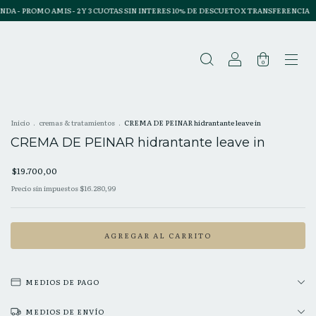
 2 Y 3 CUOTAS SIN INTERES 10% DE DESCUETO X TRANSFERENCIA
3X2 EN TODA LA T
0
Inicio
.
cremas & tratamientos
.
CREMA DE PEINAR hidrantante leave in
CREMA DE PEINAR hidrantante leave in
$19.700,00
Precio sin impuestos
$16.280,99
MEDIOS DE PAGO
MEDIOS DE ENVÍO